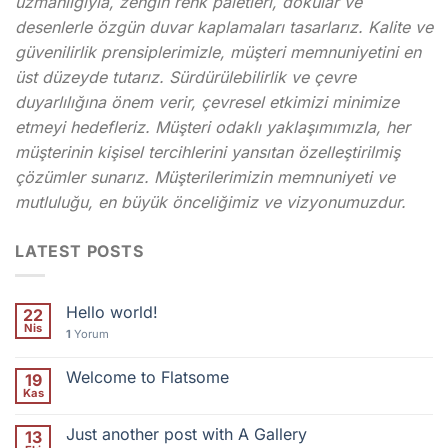
uzmanlığıyla, zengin renk paletleri, dokular ve
desenlerle özgün duvar kaplamaları tasarlarız. Kalite ve
güvenilirlik prensiplerimizle, müşteri memnuniyetini en
üst düzeyde tutarız. Sürdürülebilirlik ve çevre
duyarlılığına önem verir, çevresel etkimizi minimize
etmeyi hedefleriz. Müşteri odaklı yaklaşımımızla, her
müşterinin kişisel tercihlerini yansıtan özelleştirilmiş
çözümler sunarız. Müşterilerimizin memnuniyeti ve
mutluluğu, en büyük önceliğimiz ve vizyonumuzdur.
LATEST POSTS
Hello world!
22
Nis
1
Yorum
Welcome to Flatsome
19
Kas
Just another post with A Gallery
13