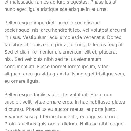
et malesuada fames ac turpis egestas. Phasellus at
nunc eget ligula tristique scelerisque in et urna.
Pellentesque imperdiet, nunc id scelerisque
scelerisque, nisi arcu hendrerit leo, vel volutpat arcu mi
in risus. Vestibulum iaculis molestie venenatis. Donec
faucibus elit quis enim porta, id fringilla lectus feugiat.
Sed et diam fermentum, elementum elit et, placerat
nisi. Sed vehicula nibh sed tellus elementum
condimentum. Fusce laoreet lorem ipsum, vitae
aliquam arcu gravida gravida. Nunc eget tristique sem,
eu ornare ligula.
Pellentesque facilisis lobortis volutpat. Etiam non
suscipit velit, vitae ornare eros. In hac habitasse platea
dictumst. Phasellus eu auctor metus, et porta justo.
Vivamus suscipit fermentum ante, eu dignissim orci.
Proin faucibus quis orci a dictum. Nulla ac nibh neque.
Curabitur eu justo massa.